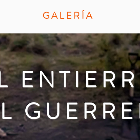
GAL
ERÍA
L ENTIER
L GUERR