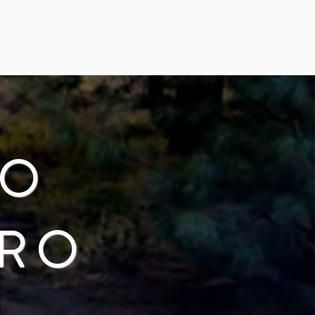
RO
ERO