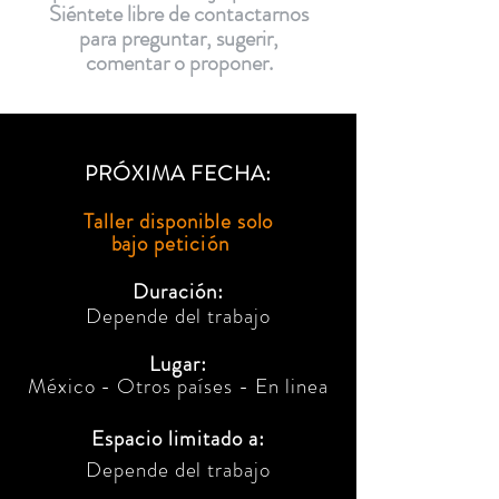
Siéntete libre de contactarnos
para preguntar, sugerir,
comentar o proponer.
PRÓXIMA FECHA:
Taller disponible solo
bajo
petición
Duración:
Depende del trabajo
Lugar:
México - Otros países
- En linea
Espacio limitado a:
Depende del trabajo